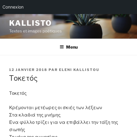
Connexion
Aller
KALLISTO
au
Textes et images poétiques
contenu
principal
Menu
PUBLIÉ
12 JANVIER 2018
PAR
ELENI KALLISTOU
LE
Τοκετός
Τοκετός
Κρέμονται μετέωρες οι σκιές των λέξεων
Στα κλαδιά της μνήμης
Ενα φύλλο τρίζει για να επιβάλλει την τάξη της
σιωπής
Το νόμο της αμνησίας