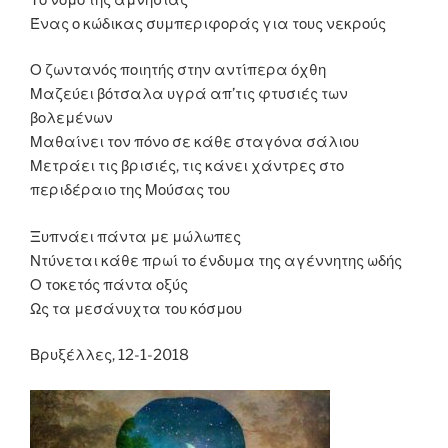
Ένας ο κώδικας συμπεριφοράς για τους νεκρούς
Ο ζωντανός ποιητής στην αντίπερα όχθη
Μαζεύει βότσαλα υγρά απ’τις φτυσιές των
βολεμένων
Μαθαίνει τον πόνο σε κάθε σταγόνα σάλιου
Μετράει τις βρισιές, τις κάνει χάντρες στο
περιδέραιο της Μούσας του
Ξυπνάει πάντα με μώλωπες
Ντύνεται κάθε πρωί το ένδυμα της αγέννητης ωδής
Ο τοκετός πάντα οξύς
Ως τα μεσάνυχτα του κόσμου
Βρυξέλλες, 12-1-2018