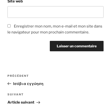
Site web
Enregistrer mon nom, mon e-mail et mon site dans
le navigateur pour mon prochain commentaire.
Navigation
Article
PRÉCÉDENT
de
précédent
Ισόβια εγγύηση
l’article
Article
SUIVANT
suivant
Article suivant