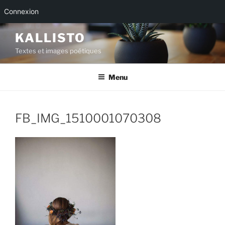
Connexion
Aller
KALLISTO
au
Textes et images poétiques
contenu
principal
Menu
FB_IMG_1510001070308