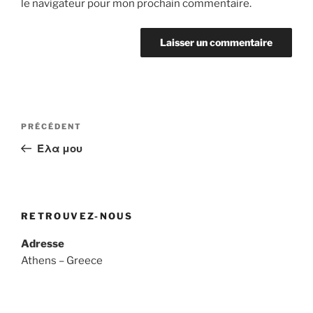
le navigateur pour mon prochain commentaire.
Navigation
Article
PRÉCÉDENT
de
précédent
Έλα μου
l’article
RETROUVEZ-NOUS
Adresse
Athens – Greece