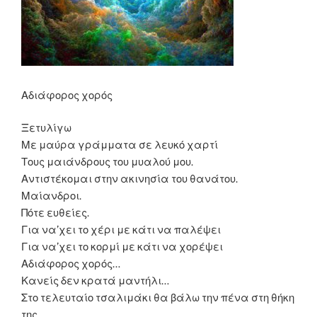
Αδιάφορος χορός
Ξετυλίγω
Με μαύρα γράμματα σε λευκό χαρτί
Τους μαιάνδρους του μυαλού μου.
Αντιστέκομαι στην ακινησία του θανάτου.
Μαίανδροι.
Πότε ευθείες.
Για να’χει το χέρι με κάτι να παλέψει
Για να’χει το κορμί με κάτι να χορέψει
Αδιάφορος χορός…
Κανείς δεν κρατά μαντήλι…
Στο τελευταίο τσαλιμάκι θα βάλω την πένα στη θήκη
της