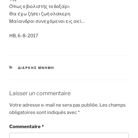
Όπως ο βιολιστής το δοξάρι
Θα έχω ζήσει ζωή ολάκερη
Μαίανδροι συνεχόμενοι εις αεί…
HB, 6-8-2017
CATÉGORIES
ΔΙΑΡΚΗΣ ΜΝΗΜΗ
Laisser un commentaire
Votre adresse e-mail ne sera pas publiée.
Les champs
obligatoires sont indiqués avec
*
Commentaire
*