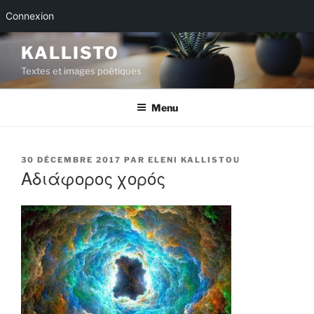
Connexion
Aller
KALLISTO
au
Textes et images poétiques
contenu
principal
Menu
PUBLIÉ
30 DÉCEMBRE 2017
PAR
ELENI KALLISTOU
LE
Αδιάφορος χορός