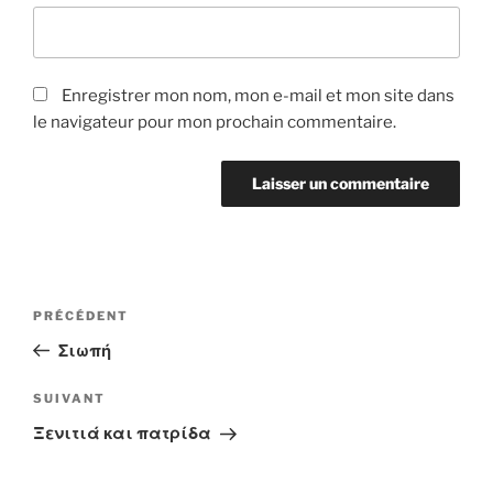
Enregistrer mon nom, mon e-mail et mon site dans
le navigateur pour mon prochain commentaire.
Navigation
Article
PRÉCÉDENT
de
précédent
Σιωπή
l’article
Article
SUIVANT
suivant
Ξενιτιά και πατρίδα