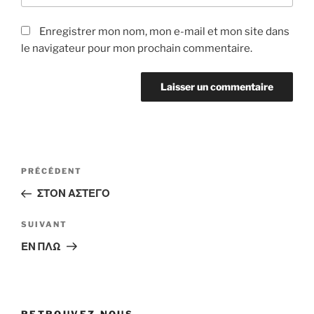
Enregistrer mon nom, mon e-mail et mon site dans
le navigateur pour mon prochain commentaire.
Navigation
Article
PRÉCÉDENT
de
précédent
ΣΤΟΝ ΑΣΤΕΓΟ
l’article
Article
SUIVANT
suivant
ΕΝ ΠΛΩ
RETROUVEZ-NOUS