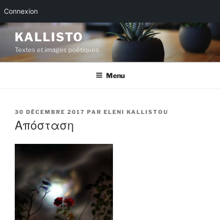
Connexion
Aller
KALLISTO
au
Textes et images poétiques
contenu
principal
Menu
PUBLIÉ
30 DÉCEMBRE 2017
PAR
ELENI KALLISTOU
LE
Απόσταση