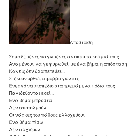
Απόσταση
Σημαδεμένα, παγωμένα, αντίκρυ τα κορμιά τους…
Αναμένουν να γεφυρωθεί, με ένα βήμα, η απόσταση
Κανείς δεν δραπετεύει…
Στέκουν ορθοί, αιμορραγώντας
Ενεργό ναρκοπέδιο στα τρεμάμενα πόδια τους
Παγιδεύονται εκεί…
Ένα βήμα μπροστά
Δεν αποτολμούν
Οι νάρκες του πάθους ελλοχεύουν
Ένα βήμα πίσω
Δεν αρχίζουν