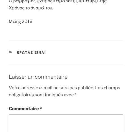
Ο βάρβαρος εχθρός καραδοκεί, θριαμβευτής:
Χρόνος το όνομά του.
Μάης 2016
CATÉGORIES
ΕΡΩΤΑΣ ΕΙΝΑΙ
Laisser un commentaire
Votre adresse e-mail ne sera pas publiée.
Les champs
obligatoires sont indiqués avec
*
Commentaire
*