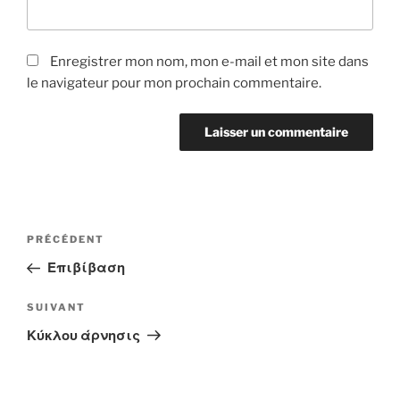
Enregistrer mon nom, mon e-mail et mon site dans
le navigateur pour mon prochain commentaire.
Navigation
Article
PRÉCÉDENT
de
précédent
Επιβίβαση
l’article
Article
SUIVANT
suivant
Κύκλου άρνησις