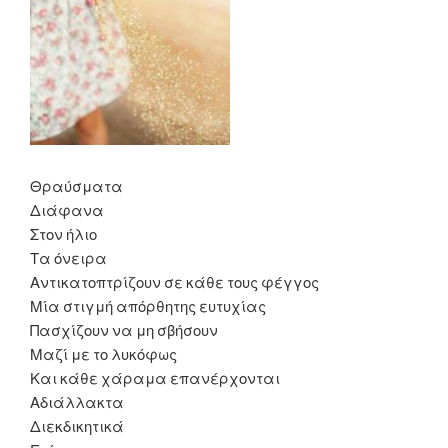
Θραύσματα
Διάφανα
Στον ήλιο
Τα όνειρα
Αντικατοπτρίζουν σε κάθε τους φέγγος
Μία στιγμή απόρθητης ευτυχίας
Πασχίζουν να μη σβήσουν
Μαζί με το λυκόφως
Και κάθε χάραμα επανέρχονται
Αδιάλλακτα
Διεκδικητικά