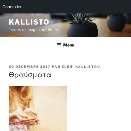
Connexion
Aller
KALLISTO
au
Textes et images poétiques
contenu
principal
Menu
PUBLIÉ
30 DÉCEMBRE 2017
PAR
ELENI KALLISTOU
LE
Θραύσματα