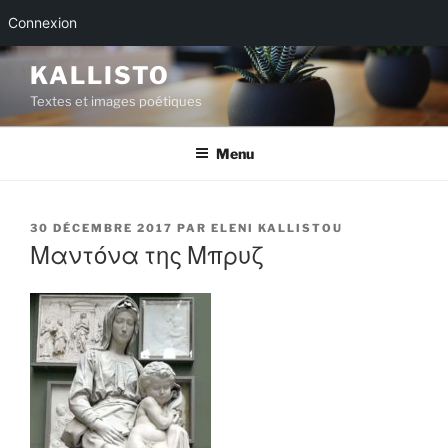
Connexion
Aller
KALLISTO
au
Textes et images poétiques
contenu
principal
Menu
PUBLIÉ
30 DÉCEMBRE 2017
PAR
ELENI KALLISTOU
LE
Μαντόνα της Μπρυζ