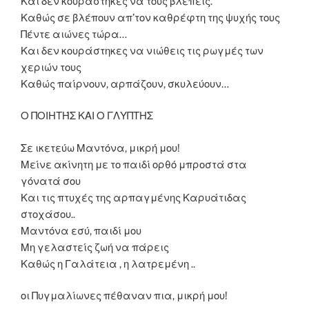
Και δεν κουράστηκες να τους βλέπεις.
Καθώς σε βλέπουν απ’τον καθρέφτη της ψυχής τους
Πέντε αιώνες τώρα…
Και δεν κουράστηκες να νιώθεις τις ρωγμές των
χεριών τους
Καθώς παίρνουν, αρπάζουν, σκυλεύουν…
Ο ΠΟΙΗΤΉΣ ΚΑΙ Ο ΓΛΥΠΤΗΣ
Σε ικετεύω Μαντόνα, μικρή μου!
Μείνε ακίνητη με το παιδί ορθό μπροστά στα
γόνατά σου
Και τις πτυχές της αρπαγμένης Καρυάτιδας
στοχάσου..
Μαντόνα εσύ, παιδί μου
Μη γελαστείς ζωή να πάρεις
Καθώς η Γαλάτεια , η λατρεμένη ..
οι Πυγμαλίωνες πέθαναν πια, μικρή μου!