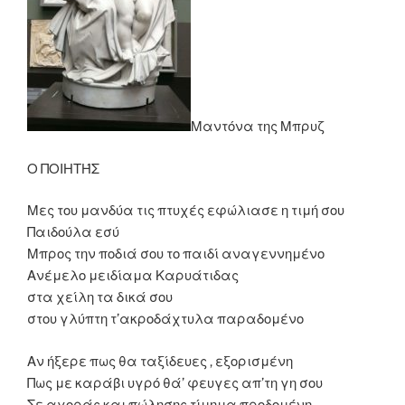
Μαντόνα της Μπρυζ
Ο ΠΟΙΗΤΉΣ
Μες του μανδύα τις πτυχές εφώλιασε η τιμή σου
Παιδούλα εσύ
Μπρος την ποδιά σου το παιδί αναγεννημένο
Ανέμελο μειδίαμα Καρυάτιδας
στα χείλη τα δικά σου
στου γλύπτη τ’ακροδάχτυλα παραδομένο
Αν ήξερε πως θα ταξίδευες , εξορισμένη
Πως με καράβι υγρό θά’ φευγες απ’τη γη σου
Σε αγοράς και πώλησης τίμημα προδομένη