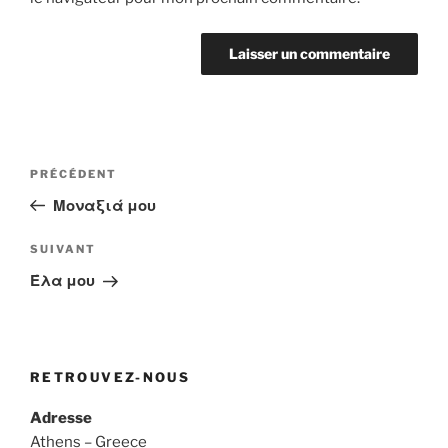
Navigation
Article
PRÉCÉDENT
de
précédent
Μοναξιά μου
l’article
Article
SUIVANT
suivant
Έλα μου
RETROUVEZ-NOUS
Adresse
Athens – Greece