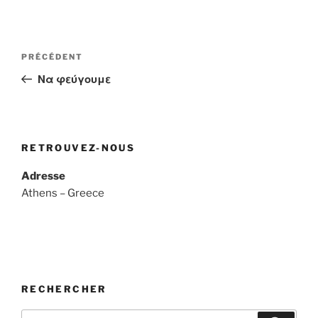
Navigation
Article
PRÉCÉDENT
de
précédent
Να φεύγουμε
l’article
RETROUVEZ-NOUS
Adresse
Athens – Greece
RECHERCHER
Recherche