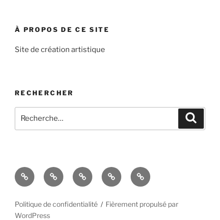
À PROPOS DE CE SITE
Site de création artistique
RECHERCHER
Recherche
Recher
pour
:
Accueil
À
Blog
Contact
Politique
propos
de
de
confidentialité
Politique de confidentialité
Fièrement propulsé par
WordPress