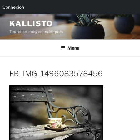
Connexion
Aller
KALLISTO
au
Textes et images poétiques
contenu
principal
Menu
FB_IMG_1496083578456