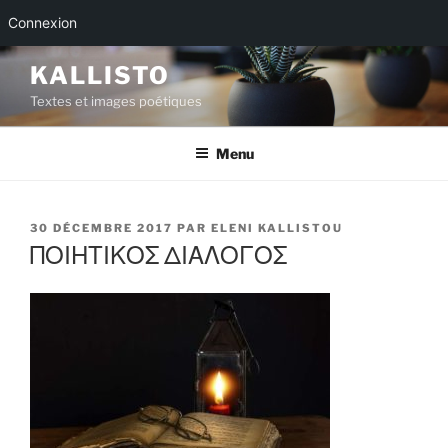
Connexion
Aller
KALLISTO
au
Textes et images poétiques
contenu
principal
Menu
PUBLIÉ
30 DÉCEMBRE 2017
PAR
ELENI KALLISTOU
LE
ΠΟΙΗΤΙΚΟΣ ΔΙΑΛΟΓΟΣ