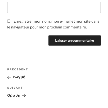
Enregistrer mon nom, mon e-mail et mon site dans
le navigateur pour mon prochain commentaire.
Navigation
Article
PRÉCÉDENT
de
précédent
Ρωγμή
l’article
Article
SUIVANT
suivant
Όραση