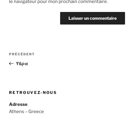
le navigateur pour mon prochain commentaire.
Navigation
Article
PRÉCÉDENT
de
précédent
Ύδρα
l’article
RETROUVEZ-NOUS
Adresse
Athens – Greece