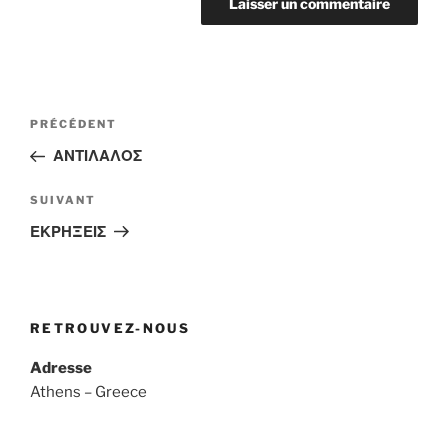
Navigation
Article
PRÉCÉDENT
de
précédent
ΑΝΤΙΛΑΛΟΣ
l’article
Article
SUIVANT
suivant
ΕΚΡΗΞΕΙΣ
RETROUVEZ-NOUS
Adresse
Athens – Greece