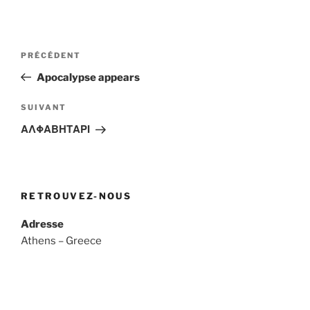
Navigation
Article
PRÉCÉDENT
de
précédent
Apocalypse appears
l’article
Article
SUIVANT
suivant
ΑΛΦΑΒΗΤΑΡΙ
RETROUVEZ-NOUS
Adresse
Athens – Greece