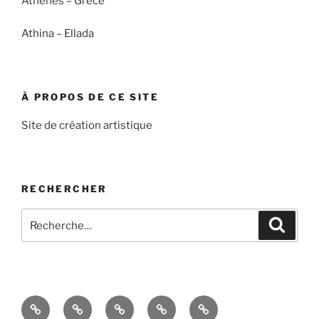
Athènes – Grèce
Athina – Ellada
À PROPOS DE CE SITE
Site de création artistique
RECHERCHER
Recherche
Recher
pour
:
Accueil
À
Blog
Contact
Politique