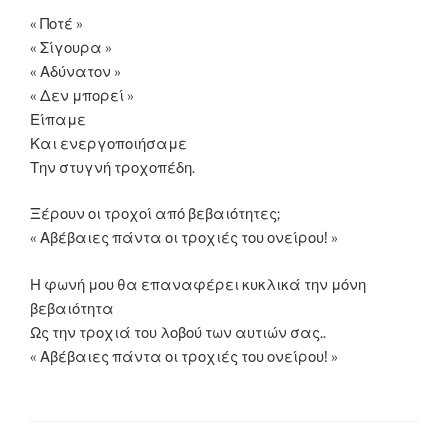
« Ποτέ »
« Σίγουρα »
« Αδύνατον »
« Δεν μπορεί »
Είπαμε
Και ενεργοποιήσαμε
Την στυγνή τροχοπέδη.
Ξέρουν οι τροχοί από βεβαιότητες;
« Αβέβαιες πάντα οι τροχιές του ονείρου! »
Η φωνή μου θα επαναφέρει κυκλικά την μόνη
βεβαιότητα
Ως την τροχιά του λοβού των αυτιών σας..
« Αβέβαιες πάντα οι τροχιές του ονείρου! »