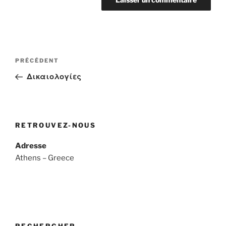
Navigation
Article
PRÉCÉDENT
de
précédent
Δικαιολογίες
l’article
RETROUVEZ-NOUS
Adresse
Athens – Greece
RECHERCHER