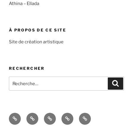
Athina – Ellada
À PROPOS DE CE SITE
Site de création artistique
RECHERCHER
Recherche
Recher
pour
:
Accueil
À
Blog
Contact
Politique
propos
de
de
confidentialité