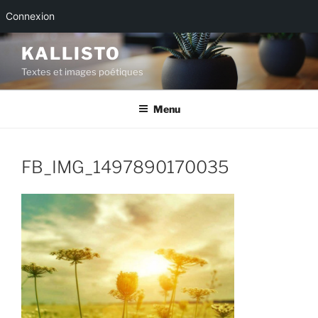
Connexion
Aller
KALLISTO
au
Textes et images poétiques
contenu
principal
Menu
FB_IMG_1497890170035