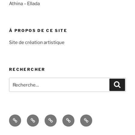
Athina – Ellada
À PROPOS DE CE SITE
Site de création artistique
RECHERCHER
Recherche
Recher
pour
:
Accueil
À
Blog
Contact
Politique
propos
de
de
confidentialité