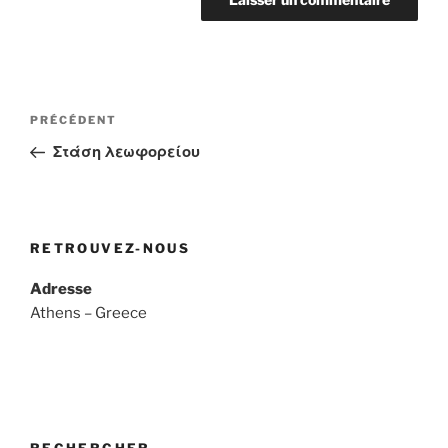
Navigation
Article
PRÉCÉDENT
de
précédent
Στάση λεωφορείου
l’article
RETROUVEZ-NOUS
Adresse
Athens – Greece
RECHERCHER