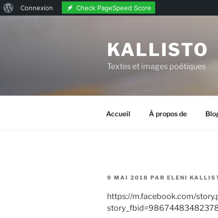
À
Check PageSpeed Score
Connexion
Aller
propos
au
de
KALLISTO
contenu
WordPress
principal
Textes et images poétiques
Accueil
À propos de
Blo
PUBLIÉ
9 MAI 2018
PAR
ELENI KALLI
LE
https://m.facebook.com/story
story_fbid=986744834823