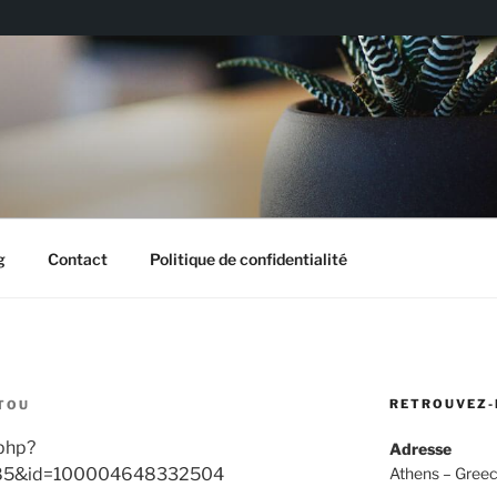
g
Contact
Politique de confidentialité
RETROUVEZ-
STOU
.php?
Adresse
785&id=100004648332504
Athens – Gree