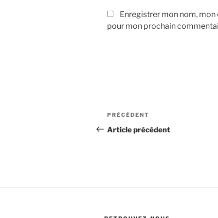
Enregistrer mon nom, mon e
pour mon prochain commentai
Navigation
Article
PRÉCÉDENT
de
précédent
Article précédent
l’article