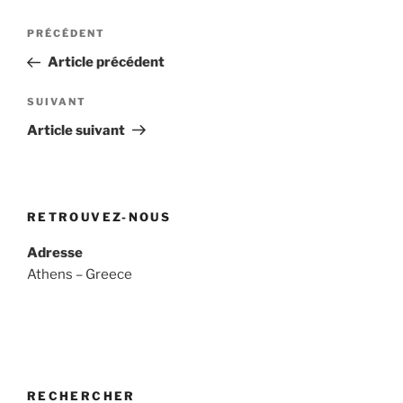
Navigation
Article
PRÉCÉDENT
de
précédent
Article précédent
l’article
Article
SUIVANT
suivant
Article suivant
RETROUVEZ-NOUS
Adresse
Athens – Greece
RECHERCHER