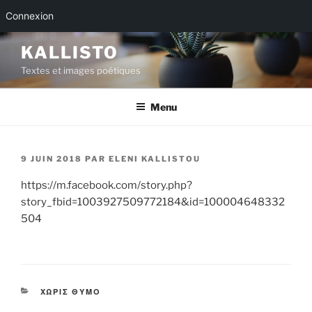
Connexion
Aller
KALLISTO
au
Textes et images poétiques
contenu
principal
Menu
PUBLIÉ
9 JUIN 2018
PAR
ELENI KALLISTOU
LE
https://m.facebook.com/story.php?
story_fbid=1003927509772184&id=100004648332
504
CATÉGORIES
ΧΩΡΙΣ ΘΥΜΟ