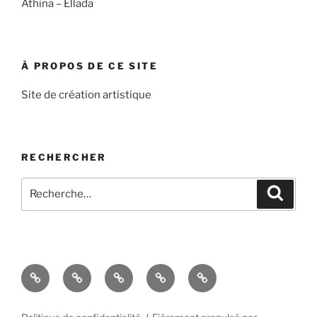
Athina – Ellada
À PROPOS DE CE SITE
Site de création artistique
RECHERCHER
Recherche
Recher
pour
:
Accueil
À
Blog
Contact
Politique
propos
de
de
confidentialité